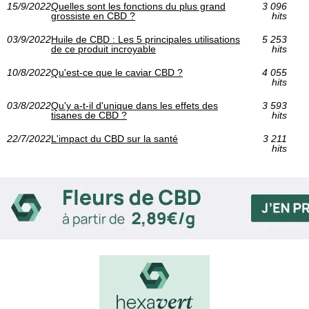
15/9/2022
Quelles sont les fonctions du plus grand
3 096
grossiste en CBD ?
hits
03/9/2022
Huile de CBD : Les 5 principales utilisations
5 253
de ce produit incroyable
hits
10/8/2022
Qu'est-ce que le caviar CBD ?
4 055
hits
03/8/2022
Qu'y a-t-il d'unique dans les effets des
3 593
tisanes de CBD ?
hits
22/7/2022
L'impact du CBD sur la santé
3 211
hits