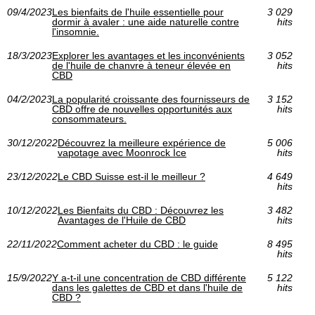
09/4/2023
Les bienfaits de l'huile essentielle pour
3 029
dormir à avaler : une aide naturelle contre
hits
l'insomnie.
18/3/2023
Explorer les avantages et les inconvénients
3 052
de l'huile de chanvre à teneur élevée en
hits
CBD
04/2/2023
La popularité croissante des fournisseurs de
3 152
CBD offre de nouvelles opportunités aux
hits
consommateurs.
30/12/2022
Découvrez la meilleure expérience de
5 006
vapotage avec Moonrock Ice
hits
23/12/2022
Le CBD Suisse est-il le meilleur ?
4 649
hits
10/12/2022
Les Bienfaits du CBD : Découvrez les
3 482
Avantages de l'Huile de CBD
hits
22/11/2022
Comment acheter du CBD : le guide
8 495
hits
15/9/2022
Y a-t-il une concentration de CBD différente
5 122
dans les galettes de CBD et dans l'huile de
hits
CBD ?